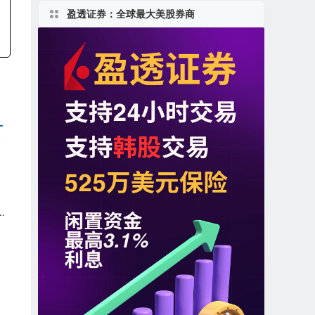
盈透证券：全球最大美股券商
：
s