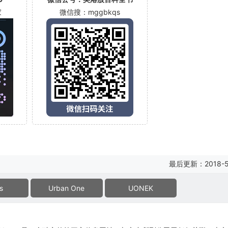
家
微信搜：mggbkqs
最后更新：2018-5
s
Urban One
UONEK