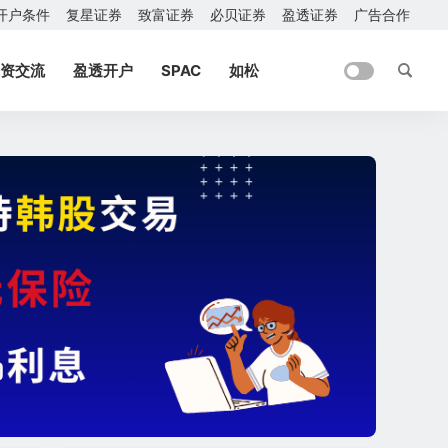
开户条件
复星证券
致富证券
必贝证券
盈透证券
广告合作
资交流
盈透开户
SPAC
如松