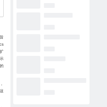
，旨
cs
法扩
显示
定的
担，
这