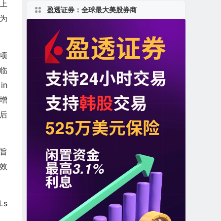
床上
盈透证券：全球最大美股券商
为
项
行临
in
扩增
后
，旨
和效
Ls