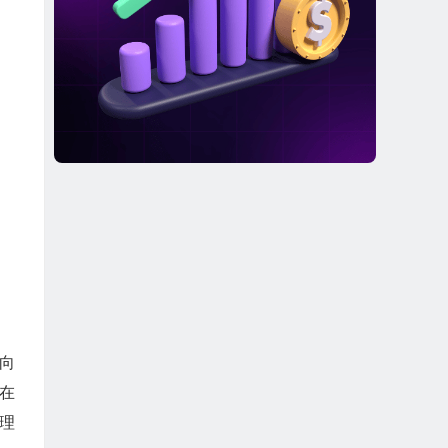
一向
划在
理