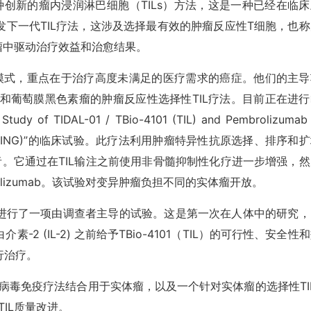
领一种创新的瘤内浸润淋巴细胞（TILs）方法，这是一种已经在临
下一代TIL疗法，这涉及选择最有效的肿瘤反应性T细胞，也称
体瘤中驱动治疗效益和治愈结果。
治疗模式，重点在于治疗高度未满足的医疗需求的癌症。他们的主导
肠癌和葡萄膜黑色素瘤的肿瘤反应性选择性TIL疗法。目前正在进
DAL-01 / TBio-4101 (TIL) and Pembrolizumab 
mors (STARLING)”的临床试验。此疗法利用肿瘤特异性抗原选择、排序和
。它通过在TIL输注之前使用非骨髓抑制性化疗进一步增强，然
brolizumab。该试验对变异肿瘤负担不同的实体瘤开放。
 Center合作进行了一项由调查者主导的试验。这是第一次在人体中的研究
 (IL-2) 之前给予TBio-4101（TIL）的可行性、安全性
行治疗。
疗法与病毒免疫疗法结合用于实体瘤，以及一个针对实体瘤的选择性TI
TIL质量改进。