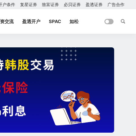
开户条件
复星证券
致富证券
必贝证券
盈透证券
广告合作
资交流
盈透开户
SPAC
如松