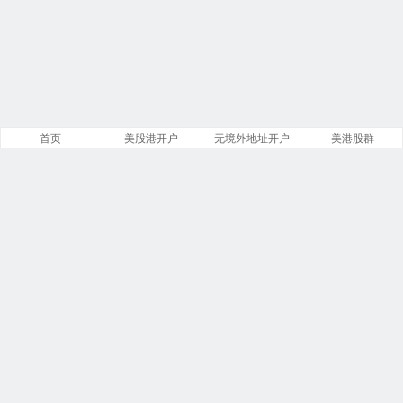
首页
美股港开户
无境外地址开户
美港股群
站点导航