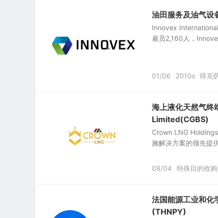
油田服务及油气设备公司：I
Innovex Interna
雇员2,160人，Innovex 
01/06
2010s
得克
海上液化天然气终端基
Limited(CGBS)
Crown LNG Hol
施解决方案的领先提供
08/04
特殊目的收购
法国能源工业和化学品工
(THNPY)