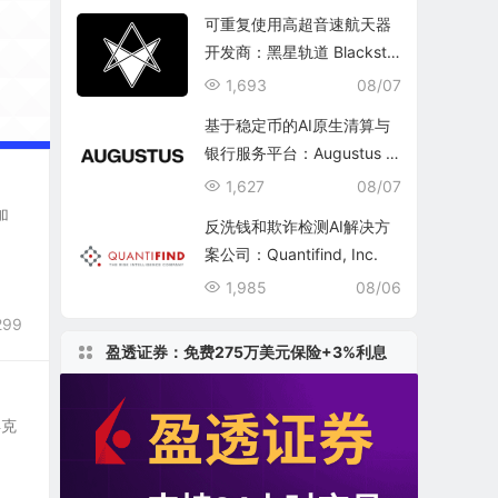
可重复使用高超音速航天器
开发商：黑星轨道 Blacksta
r Orbital Corporation
1,693
08/07
基于稳定币的AI原生清算与
银行服务平台：Augustus In
ternational Inc.
1,627
08/07
加
反洗钱和欺诈检测AI解决方
案公司：Quantifind, Inc.
1,985
08/06
299
盈透证券：免费275万美元保险+3%利息
得克