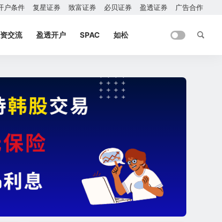
开户条件
复星证券
致富证券
必贝证券
盈透证券
广告合作
资交流
盈透开户
SPAC
如松