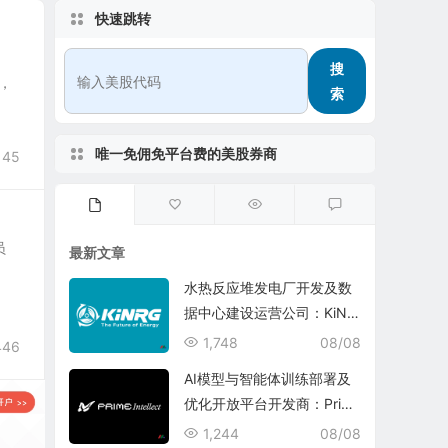
快速跳转
搜
坡，
索
唯一免佣免平台费的美股券商
145
员
最新文章
水热反应堆发电厂开发及数
据中心建设运营公司：KiNR
G, Inc.
1,748
08/08
446
AI模型与智能体训练部署及
优化开放平台开发商：Prim
e Intellect, Inc.
1,244
08/08