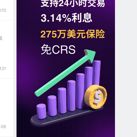
070
员
121
108