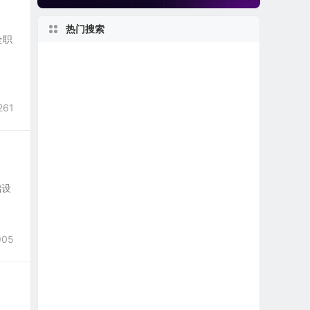
热门搜索
，全职
美国小型区域银行
私有及独角兽公司
马萨诸塞州上市公司
纽约州上市公司
261
美股软件公司
美股保险公司
1990s
美股银行股
美股REIT公司
美股生物制药公司
美股医疗设备公司
础设
加利福尼亚州上市公司
美股退市公司
1960s
905
加拿大在美上市公司
美股电子商务公司
1980s
美国最大
佛罗里达州上市公司
美股金融科技公司
世界第一
2020s
伊利诺伊州上市公司