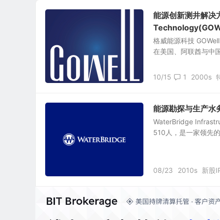
能源创新测井解决方案
Technology(GO
格威能源科技 GOWell 
在美国、阿联酋与中国
10/15
1
2000s
能源勘探与生产水务服务
WaterBridge In
510人，是一家领先
08/23
2010s
新股I