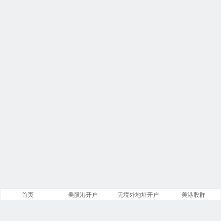
首页
美股港开户
无境外地址开户
美港股群