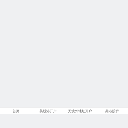
首页
美股港开户
无境外地址开户
美港股群