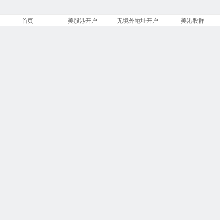
首页
美股港开户
无境外地址开户
美港股群
站点导航
盈透证券开户
美股开户门槛
港股开户指引
必贝免佣开户
复星证券开户
腾达证券开户
致富证券开户
第一证券教程
投资比特币
港美股VIP群
商务合作