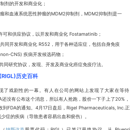
XL 抑制剂的开发和商业化；
瘤和血液系统恶性肿瘤的MDM2抑制剂，MDM2抑制剂是一
Ltd. 签署许可和供应协议，以开发和商业化 Fostamatinib；
共同开发和商业化 R552，用于各种适应症，包括自身免疫
on-CNS) 疾病开发候选药物；
共同研究协议，发现、开发及商业化
癌症免疫疗法
。
c.(RIGL)历史百科
价出现了戏剧性的一幕。有人在公司的网站上发现了大家在等待
但是FDA还没有公布这个消息，所以有人抢跑，股价一下子上了20%
知。4月17日盘后，Rigel Pharmaceuticals, Inc.
血小板减少症的疾病（导致患者容易出血和瘀伤）。
s（
纳斯达克
股票代码：RIGL）已签订最终协议，从 Bluepri