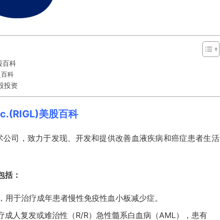
美股百科
历史百科
)美股投资
Inc.(RIGL)美股百科
c. 是一家生物技术公司，致力于发现、开发和提供改善血液疾病和癌症患者生
产品包括：
抑制剂，用于治疗成年患者慢性免疫性血小板减少症。
于治疗成人复发或难治性（R/R）急性髓系白血病（AML），患有