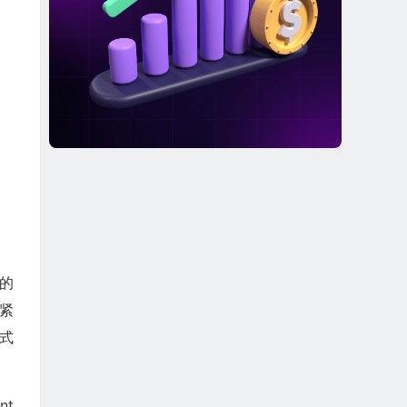
的
，紧
正式
nt