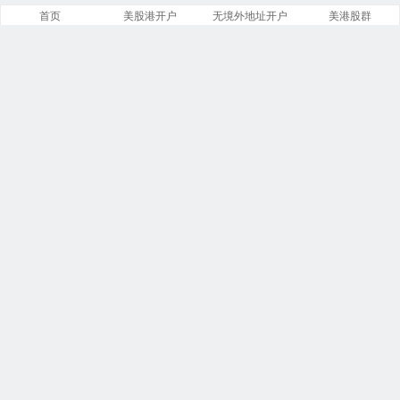
首页
美股港开户
无境外地址开户
美港股群
站点导航
盈透证券开户
美股开户门槛
港股开户指引
必贝免佣开户
复星证券开户
腾达证券开户
致富证券开户
第一证券教程
投资比特币
港美股VIP群
商务合作