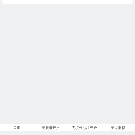
首页
美股港开户
无境外地址开户
美港股群