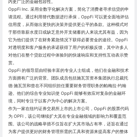
内更广泛的金融包容性。
OppFi Inc. 采用全数字化解决方案，简化了消费者寻求信贷的申
请流程。通过利用替代数据进行承保，OppFi 可以更全面地评估
信用度，从而做出更快的决策并提供更公平的条款。这种模式对
于那些靠薪水度日或缺乏意外开支储蓄的人来说尤其有益，因为
它为他们提供了在财务紧急情况下获得必要资金的途径。OppFi
对透明度和客户服务的承诺获得了用户的积极反馈，其中许多人
对他们在整个贷款过程中体验到的快速响应和支持性互动表示赞
赏。
OppFi 的领导层由经验丰富的专业人士组成，他们在金融和技术
方面拥有广泛的背景。团队成员包括施瓦茨资本集团执行总裁托
德·施瓦茨和曾在不同组织担任重要财务管理职务的帕梅拉·约翰
逊。他们的综合专业知识使 OppFi 能够有效应对复杂的金融环
境，同时专注于以客户为中心的解决方案。
作为一家在纽约证券交易所上市的上市公司，OppFi 的股票代码
为 OPFI，该公司继续扩大其在专业金融领域的影响力和覆盖范
围。该公司的战略举措不仅旨在扩大其市场占有率，还旨在通过
为客户提供更好的财务管理所需的工具和资源来提高客户的整体