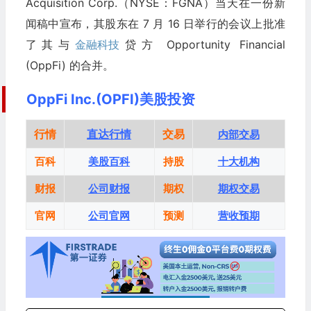
Acquisition Corp.（NYSE：FGNA）当天在一份新
闻稿中宣布，其股东在 7 月 16 日举行的会议上批准
了其与
金融科技
贷方 Opportunity Financial
(OppFi) 的合并。
OppFi Inc.(OPFI)美股投资
行情
直达行情
交易
内部交易
百科
美股百科
持股
十大机构
财报
公司财报
期权
期权交易
官网
公司官网
预测
营收预期