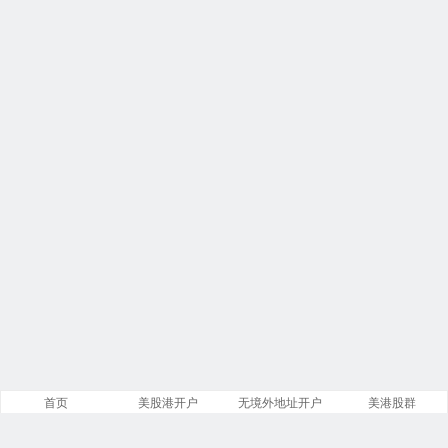
首页
美股港开户
无境外地址开户
美港股群