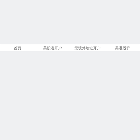
首页
美股港开户
无境外地址开户
美港股群
站点导航