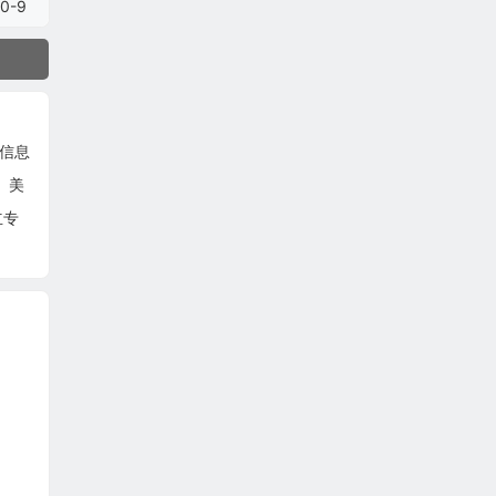
0-9
文信息
。美
立专