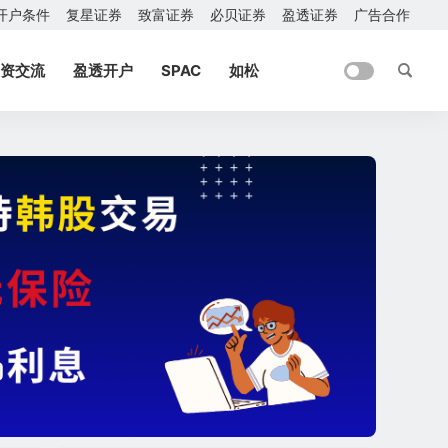
开户条件
复星证券
致富证券
必贝证券
盈透证券
广告合作
资交流
盈透开户
SPAC
如松