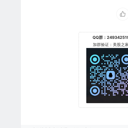
mited(CHON)
THHF)
QQ群：24934251
加群验证：美股之