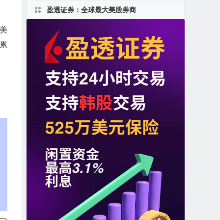
盈透证券：全球最大美股券商
8美
经累