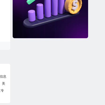
文信息
。美
立专