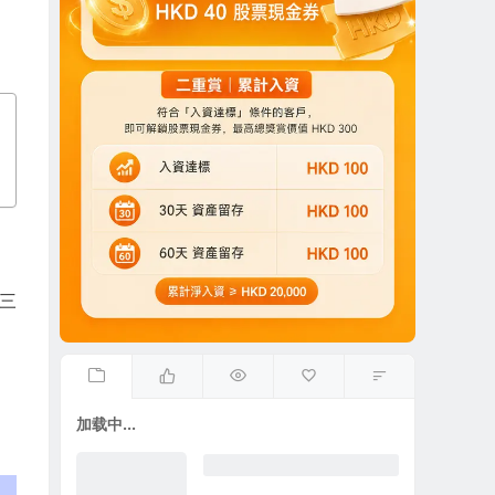
三
加载中...