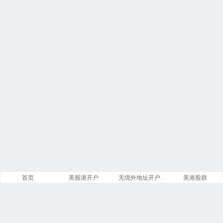
首页
美股港开户
无境外地址开户
美港股群