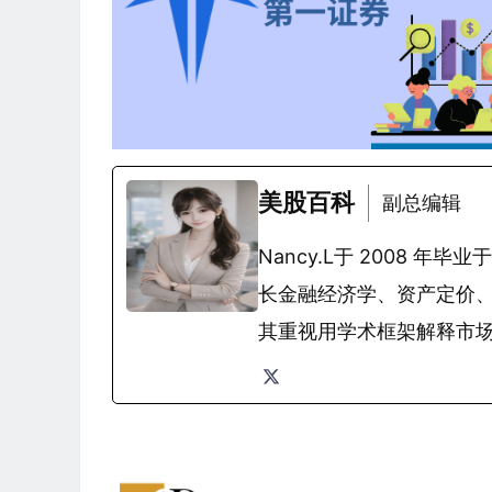
美股百科
副总编辑
Nancy.L于 2008
长金融经济学、资产定价
其重视用学术框架解释市