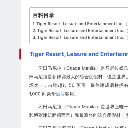
百科目录
Tiger Resort, Leisure and Entertainment I
Tiger Resort, Leisure and Entertainment I
Tiger Resort, Leisure and Entertainment 
Tiger Resort, Leisure and Enter
冈田马尼拉（Okada Manila）是马尼拉娱乐城
田马尼拉是菲律宾最大的综合度假村，也是世界
场之一，占地超过 50 英亩，最终建成后将拥有经
1,000 间豪华
酒店
客房。
冈田马尼拉（Okada Manila）是世界
和博彩建筑面积而言）和最豪华的综合度假村，
冈田马尼拉度假村（Okada Manila）坐