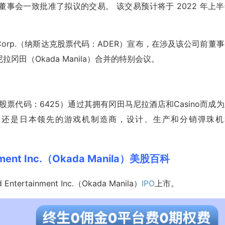
da Manila 的董事会一致批准了拟议的交易。 该交易预计将于 2022 年上
sition Corp.（纳斯达克股票代码：ADER）宣布，在涉及该公司前董
田（Okada Manila）合并的特别会议。
京证券交易所股票代码：6425）通过其拥有冈田马尼拉酒店和Casino而成
sal 还是日本领先的游戏机制造商，设计、生产和分销弹珠机
tainment Inc.（Okada Manila）美股百科
d Entertainment Inc.（Okada Manila）
IPO
上市。