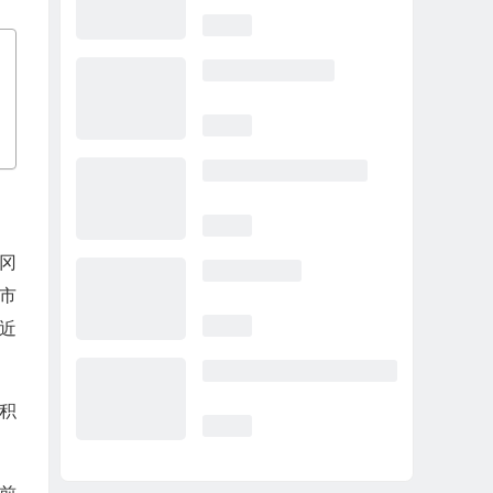
 冈
市
有近
面积
前