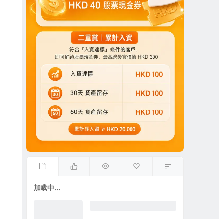
加载中...