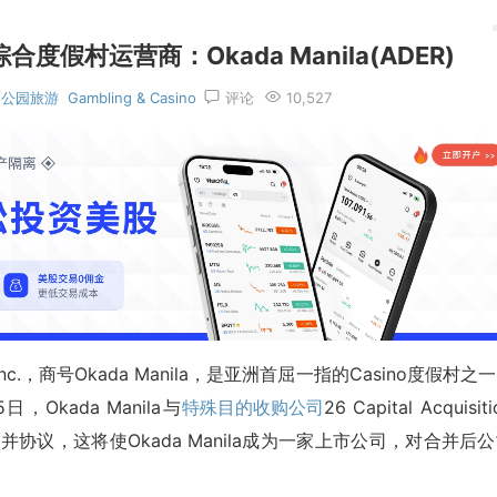
合度假村运营商：Okada Manila(ADER)
店公园旅游
Gambling & Casino
评论
10,527
ainment Inc.，商号Okada Manila，是亚洲首屈一指的Casino度假村之
Okada Manila与
特殊目的收购公司
26 Capital Acquisiti
最终合并协议，这将使Okada Manila成为一家上市公司，对合并后