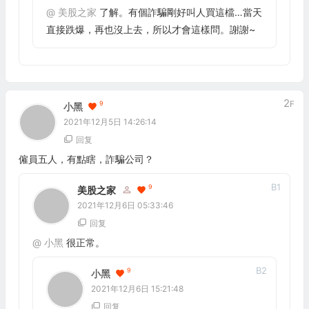
@
美股之家
了解。有個詐騙剛好叫人買這檔…當天
直接跌爆，再也沒上去，所以才會這樣問。謝謝~
2
F
9
小黑
2021年12月5日 14:26:14
回复
僱員五人，有點瞎，詐騙公司？
B
1
9
美股之家
2021年12月6日 05:33:46
回复
@
小黑
很正常。
B
2
9
小黑
2021年12月6日 15:21:48
回复