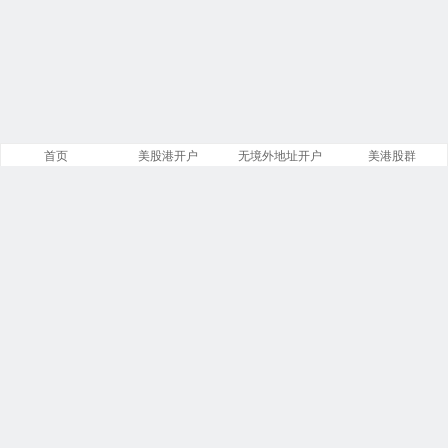
首页
美股港开户
无境外地址开户
美港股群
站点导航