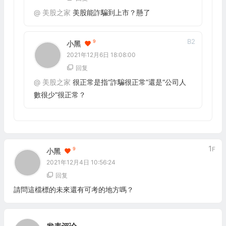
@
美股之家
美股能詐騙到上市？懸了
B
2
9
小黑
2021年12月6日 18:08:00
回复
@
美股之家
很正常是指“詐騙很正常”還是“公司人
數很少”很正常？
1
F
9
小黑
2021年12月4日 10:56:24
回复
請問這檔標的未來還有可考的地方嗎？