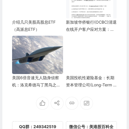
介绍几只美股高股息ETF
新加坡华侨银行(OCBC)清退
（高派息ETF）
在线开户客户应对方案：将
资金免费转到香港卡
美国6倍音速无人隐身侦察
美国投机性避险基金：长期
机：洛克希德马丁黑鸟之子
资本管理公司(Long-Term C
Lockheed Martin SR-72
apital Management, LTCM)
兴衰史
QQ群：249342519
微信公号：美港股百科全