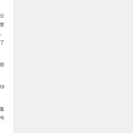
上公
）签
。
代了
嫌窃
19
组案
编号