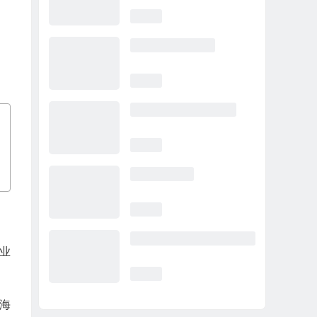
专业
和海