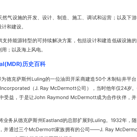
td. 还参与液化天然气设施的开发、设计、制造、施工、调试和运营；以及下
设计和建设。
l Ltd. 还提供支持能源转型的可持续解决方案，包括设计和建造低碳设施
利用；以及海上风电。
nal(MDR)历史百科
ott在获得为德克萨斯州Luling的一位油田开采商建造50个木制钻井平
y Incorporated（J. Ray McDermott公司），当时他年仅24岁
于是让John Raymond McDermott成为合作伙伴，
务从德克萨斯州Eastland的总部扩展到Luling。1932年，
个McDermott家族拥有的公司——J. Ray McDermo