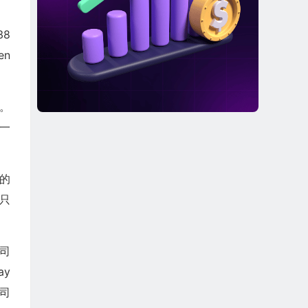
8
en
）。
了一
作的
只
公司
ay
公司