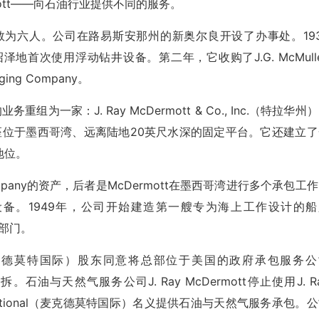
 McDermott——向石油行业提供不同的服务。
数为六人。公司在路易斯安那州的新奥尔良开设了办事处。193
首次使用浮动钻井设备。第二年，它收购了J.G. McMull
ging Company。
重组为一家：J. Ray McDermott & Co., Inc.（特拉华州
了第一座位于墨西哥湾、远离陆地20英尺水深的固定平台。它还建立
地位。
n Company的资产，后者是McDermott在墨西哥湾进行多个承包工
备。1949年，公司开始建造第一艘专为海上工作设计的船
油部门。
tional（麦克德莫特国际）股东同意将总部位于美国的政府承包服务
油与天然气服务公司J. Ray McDermott停止使用J. R
nternational（麦克德莫特国际）名义提供石油与天然气服务承包。