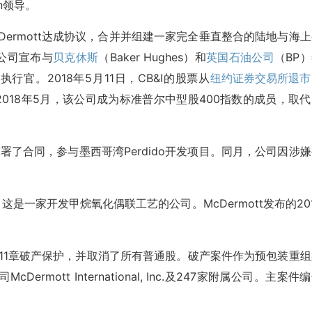
on领导。
cDermott达成协议，合并并组建一家完全垂直整合的陆地与海
，公司宣布与
贝克休斯
（Baker Hughes）和
英国石油公司
（BP
席执行官。2018年5月11日，CB&I的股票从
纽约证券交易所
退市
主席。2018年5月，该公司成为标准普尔中型股400指数的成员，取
）签署了合同，参与墨西哥湾Perdido开发项目。同月，公司因涉
ogies，这是一家开发甲烷氧化偶联工艺的公司。McDermott发布的20
已申请第11章破产保护，并取消了所有普通股。破产案件作为预包装重
ott International, Inc.及247家附属公司。主案件