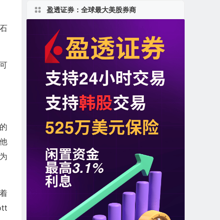
盈透证券：全球最大美股券商
游石
的可
台的
。他
并为
随着
tt