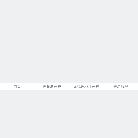
首页
美股港开户
无境外地址开户
美港股群