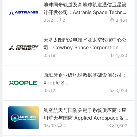
地球同步轨道及高地球轨道通信卫星设
计开发公司：Astranis Space Technol
ogies Corp.
05/21
2
3,461
天基太阳能发电技术及太空数据中心公
司：Cowboy Space Corporation
05/19
4,620
西班牙企业级地球数据基础设施公司：
Xoople S.L.
05/12
3,024
航空航天与国防关键子系统供应商：应
用航天与国防 Applied Aerospace & D
efense(AADX)
05/09
2
9,607