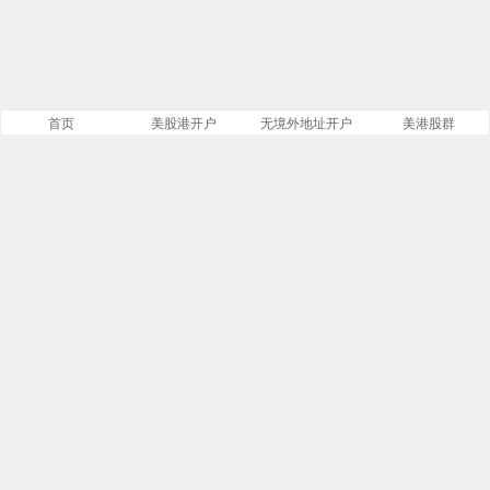
首页
美股港开户
无境外地址开户
美港股群
站点导航
盈透证券开户
第一证券开户
美股开户门槛
复星证券开户
致富证券开户
腾达证券开户