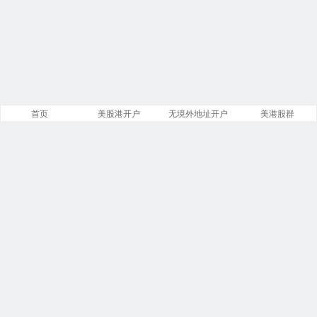
首页
美股港开户
无境外地址开户
美港股群
站点导航