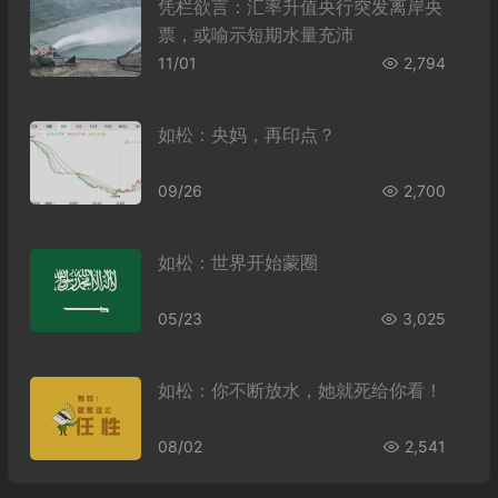
凭栏欲言：汇率升值央行突发离岸央
票，或喻示短期水量充沛
11/01
2,794
如松：央妈，再印点？
09/26
2,700
如松：世界开始蒙圈
05/23
3,025
如松：你不断放水，她就死给你看！
08/02
2,541