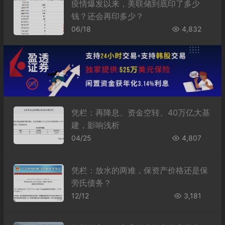
疫情爆发以来，美联储到底印了多少
钱？还会再印多少？
06/18
4,832
凭栏：再降息、资金空转、40万亿大基
建，影响浅析
04/25
4,807
凭栏：放水的两难，保资产价格还是保
旁氏债务？
12/12
3,181