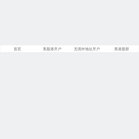
首页
美股港开户
无境外地址开户
美港股群
站点导航