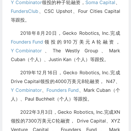
Y Combinator
领投的种子轮融资，
Soma Capital
、
FundersClub
、CSC Upshot、Four Cities Capital
等跟投。
2018年8月20日，Gecko Robotics, Inc.完成
Founders Fund
领投的910万美元A轮融资，
Y Combinator
、The Westly Group、Mark
Cuban（个人）、Justin Kan（个人）等跟投。
2019年12月16日，Gecko Robotics, Inc.完成
Drive Capital领投的4000万美元B轮融资， N47、
Y Combinator
、
Founders Fund
、Mark Cuban（个
人）、Paul Buchheit（个人）等跟投。
2022年3月3日，Gecko Robotics, Inc.完成XN
领投的7300万美元C轮融资， Drive Capital、XYZ
Venture Capital、Founders Fund、Mark