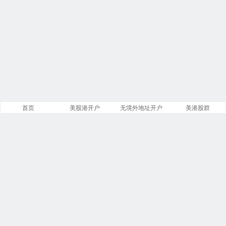
首页
美股港开户
无境外地址开户
美港股群