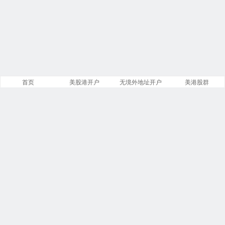
首页
美股港开户
无境外地址开户
美港股群
站点导航