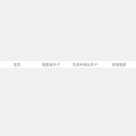
首页
美股港开户
无境外地址开户
美港股群