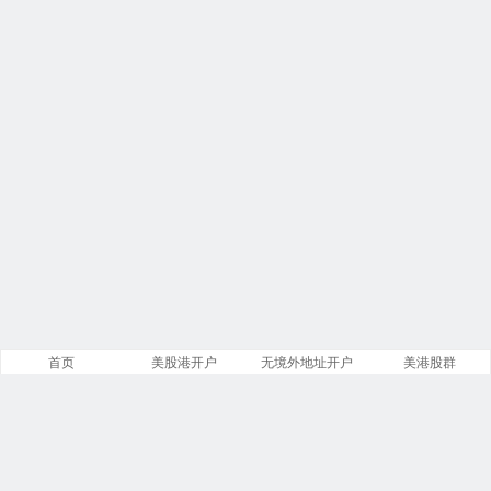
首页
美股港开户
无境外地址开户
美港股群