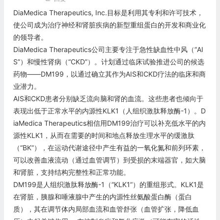
DiaMedica Therapeutics, Inc.目标是利用其专利和许可技术，
使公司成为治疗神经和肾脏疾病的新型重组蛋白的开发和商业化
的领导者。
DiaMedica Therapeutics公司主要专注于急性缺血性中风（“AI
S”）和慢性肾病（“CKD”）。计划通过临床试验推进公司的候选
药物——DM199，以通过确立其作为AIS和CKD疗法的临床和商
业潜力。
AIS和CKD患者分别缺乏流向脑和肾的血流。这些患者也倾向于
表现出低于正常水平的内源性KLK1（人组织激肽释放酶-1）。D
iaMedica Therapeutics相信用DM199治疗可以补充低水平的内
源性KLK1，从而在需要的时间和地点释放生理水平的缓激肽
（“BK”），在运动代谢途径中产生有益的一氧化氮和前列环素，
可以改善血液流动（通过血管调节）到受损的末端器官，如大脑
和肾脏，支持结构完整性和正常功能。
DM199是人组织激肽释放酶-1（“KLK1”）的重组形式。KLK1是
在肾脏，胰腺和唾液腺中产生的内源性丝氨酸蛋白酶（蛋白
质），其在调节体内局部血流和血管舒张（血管扩张，降低血