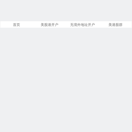
首页
美股港开户
无境外地址开户
美港股群
网站概况
文章
分类
13885
258
标签
留言
23913
5553
链接
浏览