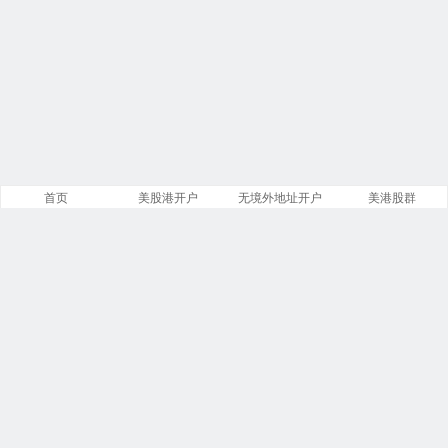
首页
美股港开户
无境外地址开户
美港股群