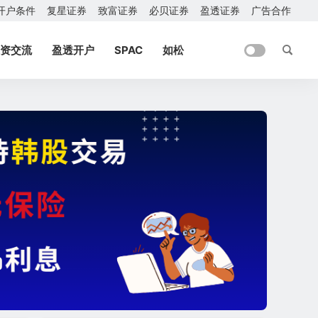
开户条件
复星证券
致富证券
必贝证券
盈透证券
广告合作
资交流
盈透开户
SPAC
如松