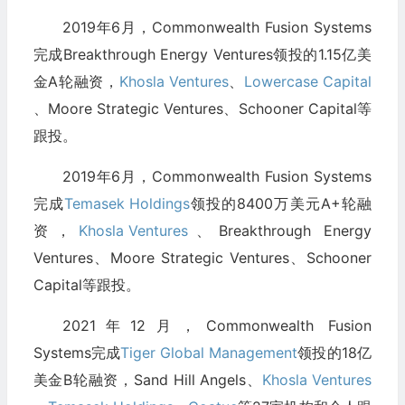
2019年6月，Commonwealth Fusion Systems
完成Breakthrough Energy Ventures领投的1.15亿美
金A轮融资，
Khosla Ventures
、
Lowercase Capital
、Moore Strategic Ventures、Schooner Capital等
跟投。
2019年6月，Commonwealth Fusion Systems
完成
Temasek Holdings
领投的8400万美元A+轮融
资，
Khosla Ventures
、Breakthrough Energy
Ventures、Moore Strategic Ventures、Schooner
Capital等跟投。
2021年12月，Commonwealth Fusion
Systems完成
Tiger Global Management
领投的18亿
美金B轮融资，Sand Hill Angels、
Khosla Ventures