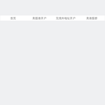
首页
美股港开户
无境外地址开户
美港股群
网站概况
文章
分类
13885
258
标签
留言
23913
5553
链接
浏览
13
249814634