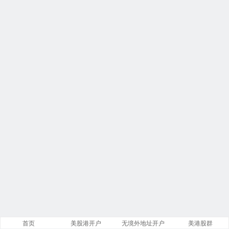
首页
美股港开户
无境外地址开户
美港股群