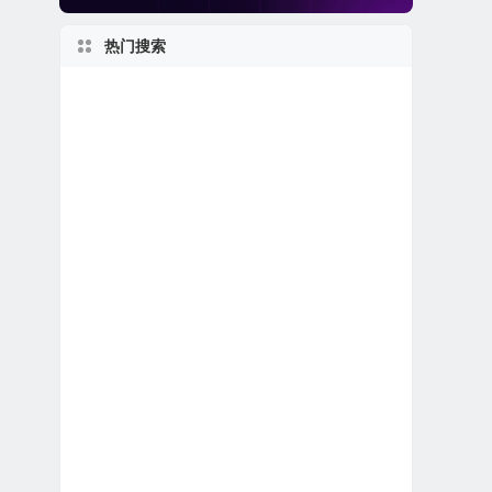
热门搜索
特殊目的收购公司合并上市
2020s
日本在美上市公司
新泽西州上市公司
得克萨斯州上市公司
美股医疗设备公司
美股电子商务公司
美股金融科技公司
佛罗里达州上市公司
美股退市公司
伊利诺伊州上市公司
美股人工智能概念股
马萨诸塞州上市公司
美股生物制药公司
美国最大
上市首日跌破发行价
加利福尼亚州上市公司
1990s
世界第一
英国在美上市公司
美股石油天然气公司