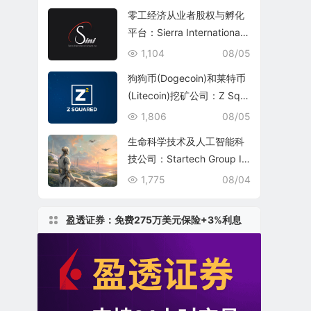
零工经济从业者股权与孵化
平台：Sierra International
Network Inc.(SINI)
1,104
08/05
狗狗币(Dogecoin)和莱特币
(Litecoin)挖矿公司：Z Squ
ared Inc.(ZSQR)
1,806
08/05
生命科学技术及人工智能科
技公司：Startech Group In
c.
1,775
08/04
盈透证券：免费275万美元保险+3%利息