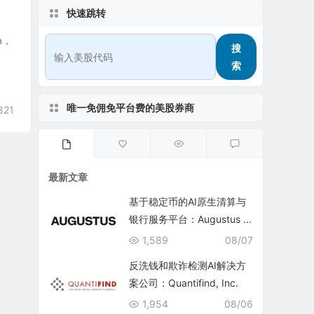
快速跳转
a，
搜
索
唯一免佣免平台费的美股券商
821
最新文章
基于稳定币的AI原生清算与
银行服务平台：Augustus In
ternational Inc.
1,589
08/07
反洗钱和欺诈检测AI解决方
案公司：Quantifind, Inc.
1,954
08/06