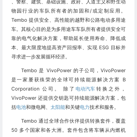
、警察、建筑、基础设施、政府、人道主义和野生动
物园行业的车队所有者的加固和/或定制应用。
Tembo 提供安全、高性能的越野和公路电动多用途
车。其核心目的是为多用途车车队所有者提供安全可
靠的电气化解决方案，帮助延长使用寿命、降低成
本、最大限度地提高资产回报率、实现 ESG 目标并
寻求进一步发展循环经济。
Tembo 是 VivoPower 的子公司，VivoPower
是一家屡获殊荣的全球可持续能源解决方案 B
Corporation 公司。 除了
电动汽车
转换之外，
VivoPower 还提供交钥匙可持续能源解决方案，包
括
电池
和微电网、
太阳能
和关键
电力
技术和服务。
Tembo 通过全球合作伙伴提供转换套件，覆盖
50 多个国家和各大洲。套件包含将车辆从内燃机