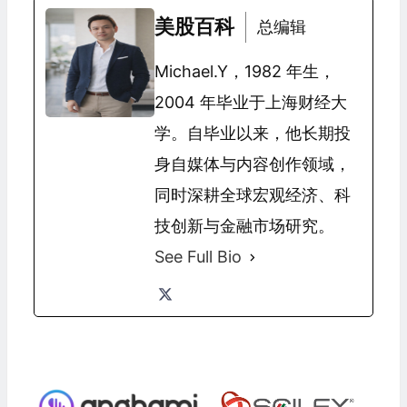
美股百科
总编辑
Michael.Y，1982 年生，
2004 年毕业于上海财经大
学。自毕业以来，他长期投
身自媒体与内容创作领域，
同时深耕全球宏观经济、科
技创新与金融市场研究。
See Full Bio