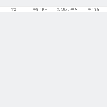
首页
美股港开户
无境外地址开户
美港股群
站点导航
盈透证券开户
美股开户门槛
港股开户指引
必贝免佣开户
复星证券开户
腾达证券开户
致富证券开户
第一证券教程
投资比特币
港美股VIP群
商务合作