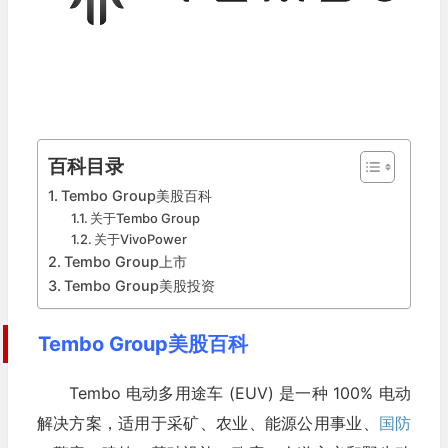
百科目录
Tembo Group美股百科
关于Tembo Group
关于VivoPower
Tembo Group上市
Tembo Group美股投资
Tembo Group美股百科
Tembo 电动多用途车 (EUV) 是一种 100% 电动
解决方案，适用于采矿、农业、能源公用事业、
国防