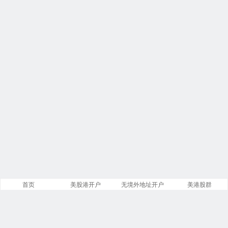
首页
美股港开户
无境外地址开户
美港股群