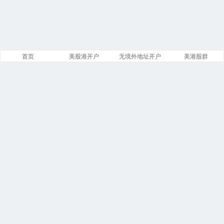
首页
美股港开户
无境外地址开户
美港股群
站点导航
盈透证券开户
美股开户门槛
港股开户指引
必贝免佣开户
复星证券开户
腾达证券开户