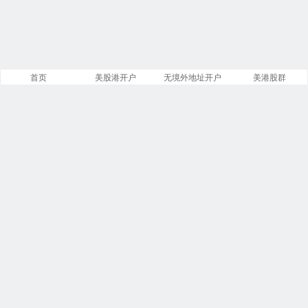
首页
美股港开户
无境外地址开户
美港股群
站点导航
盈透证券开户
美股开户门槛
港股开户指引
必贝免佣开户
复星证券开户
腾达证券开户