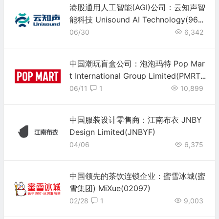
港股通用人工智能(AGI)公司：云知声智
能科技 Unisound AI Technology(967
8)
06/30
6,342
中国潮玩盲盒公司：泡泡玛特 Pop Mar
t International Group Limited(PMRT
Y)
06/11
1
10,899
中国服装设计零售商：江南布衣 JNBY
Design Limited(JNBYF)
04/06
6,375
中国领先的茶饮连锁企业：蜜雪冰城(蜜
雪集团) MiXue(02097)
02/28
1
9,003