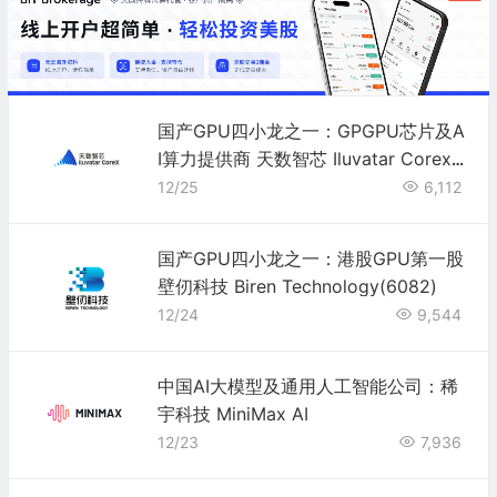
国产GPU四小龙之一：GPGPU芯片及A
I算力提供商 天数智芯 Iluvatar Corex
(9903)
12/25
6,112
国产GPU四小龙之一：港股GPU第一股
壁仞科技 Biren Technology(6082)
12/24
9,544
中国AI大模型及通用人工智能公司：稀
宇科技 MiniMax AI
12/23
7,936