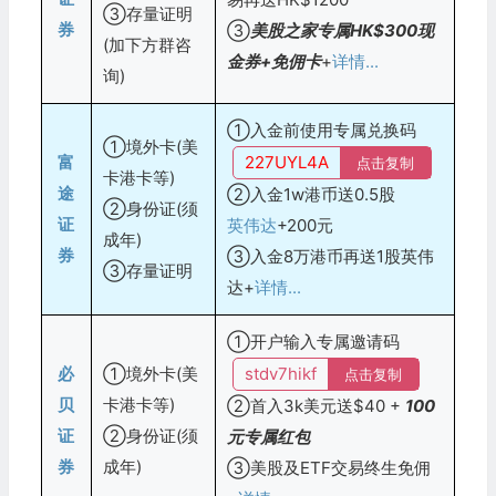
③存量证明
券
③
美股之家
专属HK$300现
(加下方群咨
金券+免佣卡
+
详情...
询)
①入金前使用专属兑换码
①境外卡(美
富
227UYL4A
点击复制
卡港卡等)
途
②入金1w港币送0.5股
②身份证(须
证
英伟达
+200元
成年)
券
③入金8万港币再送1股英伟
③存量证明
达+
详情...
①开户输入专属邀请码
必
①境外卡(美
stdv7hikf
点击复制
贝
卡港卡等)
②首入3k美元送$40 +
100
证
②身份证(须
元专属红包
券
成年)
③美股及ETF交易终生免佣