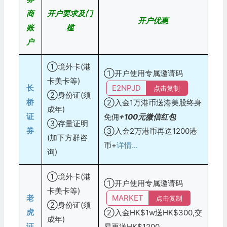
商
开户要求及门
开户优惠
账
槛
户
①境外卡(港
①开户使用专属邀请码
卡美卡等)
长
E2NPJD
点击复制
②身份证(须
桥
②入金1万港币送港美股终身
成年)
证
免佣
+100元微信红包
③存量证明
券
③入金2万港币再送1200港
(加下方群咨
币+
详情...
询)
①境外卡(港
①开户使用专属邀请码
卡美卡等)
老
MARKET
点击复制
②身份证(须
虎
②入金HK$1w送HK$300,交
成年)
证
易再送HK$1200