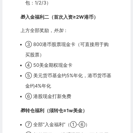
包：
1
/
2
/
3
）
🎁入金福利二（首次入资≥2W港币）
上方全部奖励，
外加
：
③ 800港币股票现金卡（可直接用于购
买股票）
④ 50美金期权现金卡
⑤ 美元货币基金约5%年化，港币货币基
金约4%年化
⑥ 港股现金打新免费
🎁转仓福利（须转仓≥1w美金）
⑦ 全部“入金福利”（①-⑥）