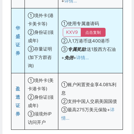
+
详情...
①境外卡(港
①使用专属邀请码
卡美卡等)
华
②身份证(须
KXV9
点击复制
盛
成年)
②入1万港币送400港币
证
③存量证明
③
专属奖励
:送1股西方石油
券
(加下方群咨
+
免佣
+
详情...
询)
①境外卡(美
①账户闲置资金享4.08%利
盈
卡港卡等)
息
透
②身份证(须
②支持中国人交易美国国债
证
成年)
③最高275万美元保险+
详
券
③须境外IP
情...
访问开户