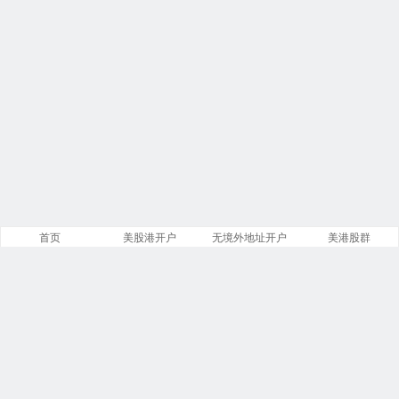
首页
美股港开户
无境外地址开户
美港股群