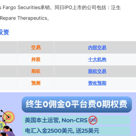
s Fargo
Securities承销。同日IPO上市的公司包括：
泛生
Repare Therapeutics
。
股投资
交易
内部交易
持股
十大机构
期权
期权交易
预测
营收预期