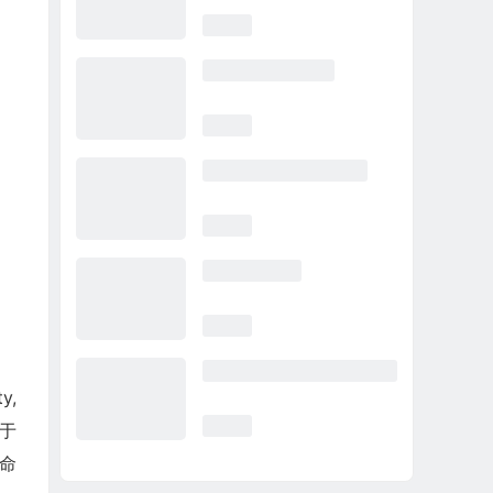
y,
于
革命