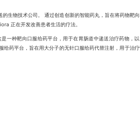
新构想治疗递送的生物技术公司。 通过创造创新的智能药丸，旨在将药物靶
ora 正在开发改善患者生活的疗法。
供 NaviCap，这是一种靶向口服给药平台，用于在胃肠道中递送治疗药物，
性口服给药平台，旨在用大分子的无针口服给药代替注射，用于治疗