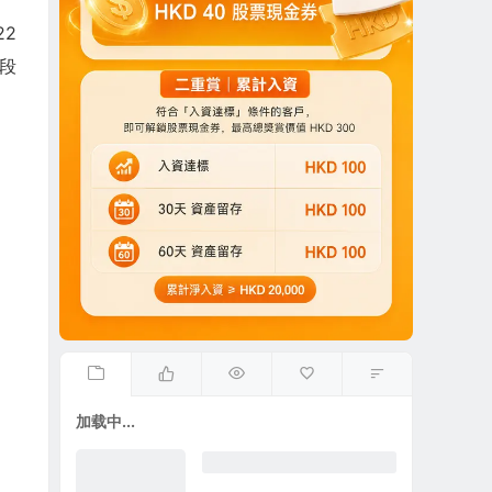
22
阶段
加载中...