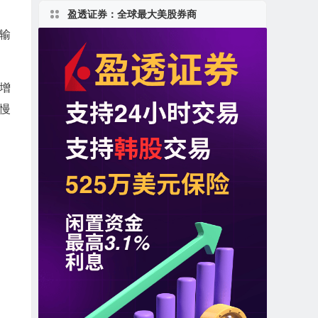
盈透证券：全球最大美股券商
向输
以增
慢