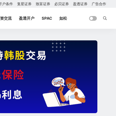
开户条件
复星证券
致富证券
必贝证券
盈透证券
广告合作
资交流
盈透开户
SPAC
如松