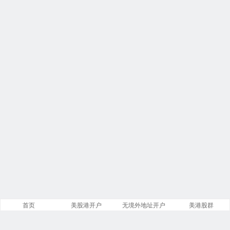
首页
美股港开户
无境外地址开户
美港股群