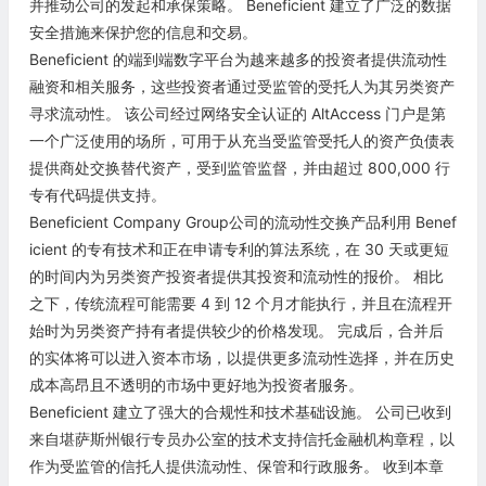
并推动公司的发起和承保策略。 Beneficient 建立了广泛的数据
安全措施来保护您的信息和交易。
Beneficient 的端到端数字平台为越来越多的投资者提供流动性
融资和相关服务，这些投资者通过受监管的受托人为其另类资产
寻求流动性。 该公司经过网络安全认证的 AltAccess 门户是第
一个广泛使用的场所，可用于从充当受监管受托人的资产负债表
提供商处交换替代资产，受到监管监督，并由超过 800,000 行
专有代码提供支持。
Beneficient Company Group公司的流动性交换产品利用 Benef
icient 的专有技术和正在申请专利的算法系统，在 30 天或更短
的时间内为另类资产投资者提供其投资和流动性的报价。 相比
之下，传统流程可能需要 4 到 12 个月才能执行，并且在流程开
始时为另类资产持有者提供较少的价格发现。 完成后，合并后
的实体将可以进入资本市场，以提供更多流动性选择，并在历史
成本高昂且不透明的市场中更好地为投资者服务。
Beneficient 建立了强大的合规性和技术基础设施。 公司已收到
来自堪萨斯州银行专员办公室的技术支持信托金融机构章程，以
作为受监管的信托人提供流动性、保管和行政服务。 收到本章