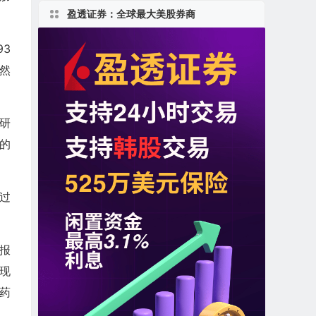
盈透证券：全球最大美股券商
93
。然
行研
的
于过
司报
表现
管药