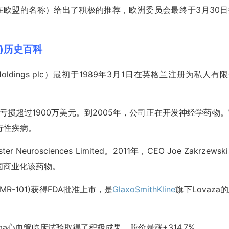
（其在欧盟的名称）给出了积极的推荐，欧洲委员会最终于3月30
RN)历史百科
hical Holdings plc）最初于1989年3月1日在英格兰注册为私人有
年的亏损超过1900万美元。到2005年，公司正在开发神经学药物
退行性疾病。
Neurosciences Limited。2011年，CEO Joe Zakrzewsk
国商业化该药物。
AMR-101)获得FDA批准上市，是
GlaxoSmithKline
旗下Lovaza
scepa心血管临床试验取得了积极成果，股价暴涨+314.7%。