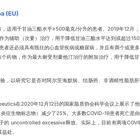
a (EU)
年上市，适用于甘油三酯水平≥500毫克/分升的患者。2019年12月
 ethyl）作为辅助（次要）治疗，用于降低甘油三酯水平达到或超过15
。患者还必须具有既往的心血管疾病或糖尿病，并且有两个或更多
准的首个药物，作为最大耐受剂量他汀治疗的附加治疗，用于降低甘
床试验，以研究它是否对阿尔茨海默病、结肠癌、非酒精性脂肪肝
apeutics在2020年12月12日的国家脂质协会科学会议上展示了
（炎症生物标志物）减少了25%。大多数COVID-19患者死亡是
ontrolled excessive释放。实际上，目前有两项COVI
其益处。