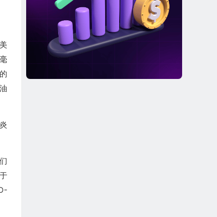
，美
0毫
的
油
炎
他们
由于
D-