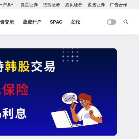
开户条件
复星证券
致富证券
必贝证券
盈透证券
广告合作
资交流
盈透开户
SPAC
如松