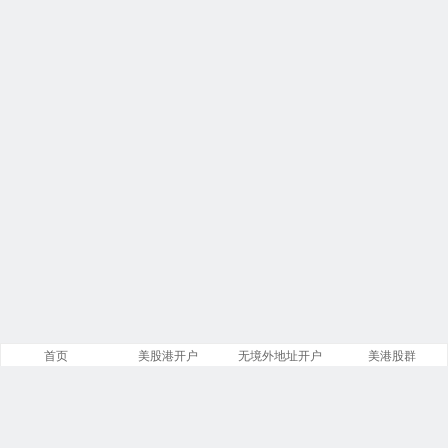
首页
美股港开户
无境外地址开户
美港股群