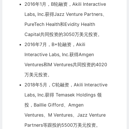
2016年1月，B轮融资，Akili Interactive
Labs, Inc.获得
Jazz
Venture Partners、
PureTech Health和Evidity Health
Capital共同投资的3050万美元投资。
2016年7月，B+轮融资，Akili
Interactive Labs, Inc.获得
Amgen
Ventures和
M Ventures
共同投资的4020
万美元投资。
2018年5月，C轮融资，Akili Interactive
Labs, Inc.获得
Temasek Holdings
领
投，
Baillie Gifford
、Amgen
Ventures、M Ventures、Jazz Venture
Partners等跟投的5500万美元投资。