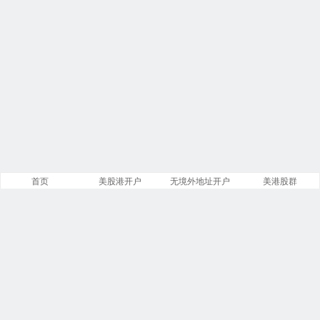
首页
美股港开户
无境外地址开户
美港股群