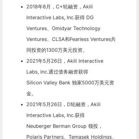
2018年8月，C+轮融资，Akili
Interactive Labs, Inc.获得 DG
Ventures、Omidyar Technology
Ventures、CLSA和Fearless Ventures共
同投资的1300万美元投资。
2021年5月26日，Akili Interactive
Labs, Inc.通过债务融资获得
Silicon Valley Bank
独家5000万美元资
金。
2021年5月26日，D轮融资，Akili
Interactive Labs, Inc.获得
Neuberger Berman
Group 领投，
Polaris Partners、
Temasek Holdings
、