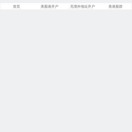
首页
美股港开户
无境外地址开户
美港股群
站点导航
盈透证券开户
美股开户门槛
港股开户指引
必贝免佣开户
复星证券开户
腾达证券开户
致富证券开户
第一证券教程
投资比特币
港美股VIP群
商务合作