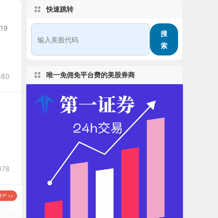
快速跳转
019
搜
索
唯一免佣免平台费的美股券商
680
078