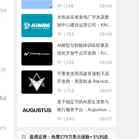
1,148
08/08
704
水热反应堆发电厂开发及数
据中心建设运营公司：KiNR
G, Inc.
1,762
08/08
AI模型与智能体训练部署及
优化开放平台开发商：Prim
e Intellect, Inc.
1,256
08/08
120
可重复使用高超音速航天器
开发商：黑星轨道 Blacksta
r Orbital Corporation
1,702
08/07
战略运
基于稳定币的AI原生清算与
银行服务平台：Augustus In
ternational Inc.
1,643
08/07
913
盈透证券：免费275万美元保险+3%利息