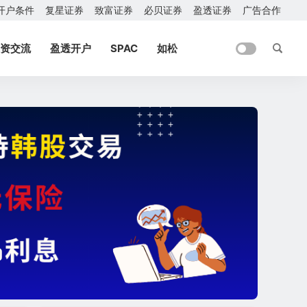
开户条件
复星证券
致富证券
必贝证券
盈透证券
广告合作
资交流
盈透开户
SPAC
如松