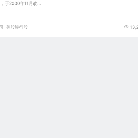
nc.，于2000年11月改...
司
美股银行股
13,