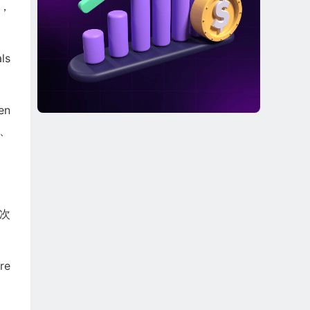
年，
ls
en
药、
此次
re