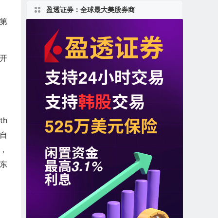
盈透证券：全球最大美股券商
供第
牌开
th
定自
，
股东