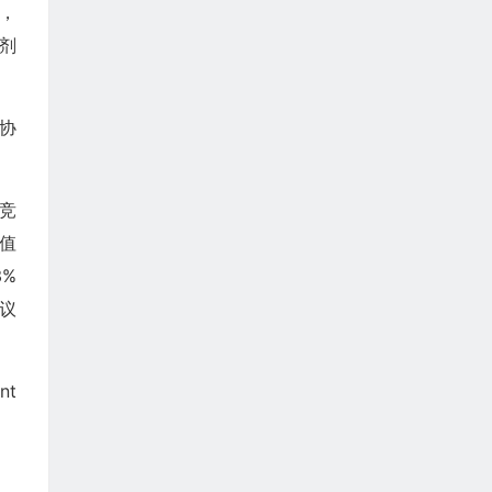
响，
的剂
据协
在竞
估值
3%
拟议
nt