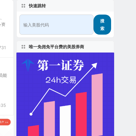
快速跳转
业、
搜
备资
索
唯一免佣免平台费的美股券商
731
人员能
635