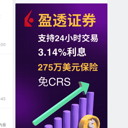
孟
500
045
室内垂