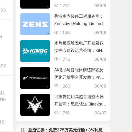
echnology Group
1,712
08/09
103
香港室内装修工程服务商：
Zensitive Holding Limited
1,168
08/08
o
水热反应堆发电厂开发及数
据中心建设运营公司：KiNR
G, Inc.
1,776
08/08
457
AI模型与智能体训练部署及
优化开放平台开发商：Prim
e Intellect, Inc.
1,269
08/08
区块
可重复使用高超音速航天器
身份
开发商：黑星轨道 Blacksta
r Orbital Corporation
1,718
08/07
121
盈透证券：免费275万美元保险+3%利息