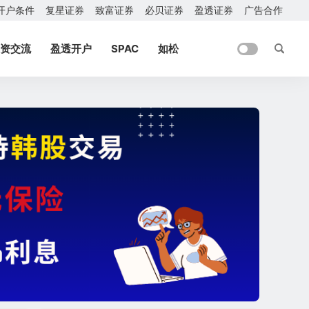
开户条件
复星证券
致富证券
必贝证券
盈透证券
广告合作
资交流
盈透开户
SPAC
如松