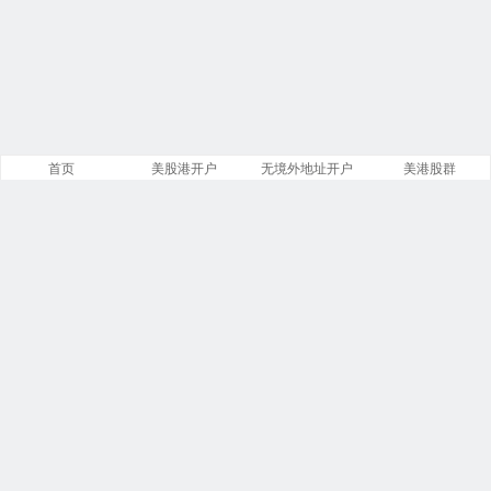
首页
美股港开户
无境外地址开户
美港股群
站点导航