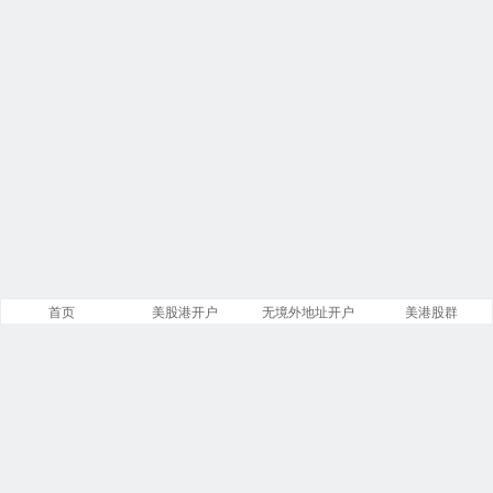
首页
美股港开户
无境外地址开户
美港股群